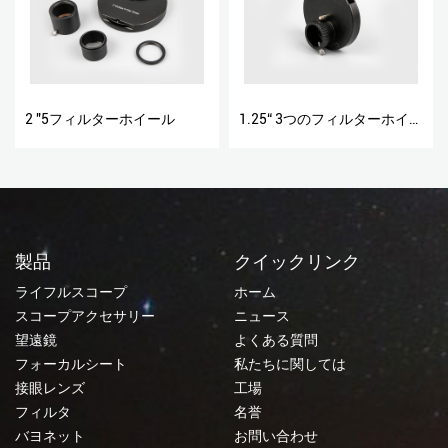
2 "5フィルターホイール
1.25“ 3つのフィルターホイール
製品
クイックリンク
ライフルスコープ
ホーム
スコープアクセサリー
ニュース
望遠鏡
よくある質問
フォーカルシート
私たちに関しては
接眼レンズ
工場
フィルタ
名誉
バヨネット
お問い合わせ