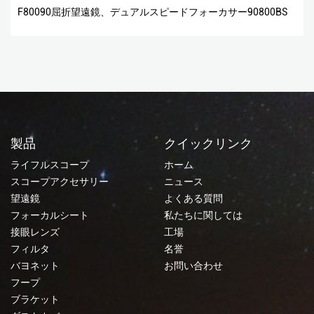
F80090屈折望遠鏡、デュアルスピードフォーカサー90800BS
製品
クイックリンク
ライフルスコープ
ホーム
スコープアクセサリー
ニュース
望遠鏡
よくある質問
フォーカルシート
私たちに関しては
接眼レンズ
工場
フィルタ
名誉
バヨネット
お問い合わせ
フープ
ブラケット