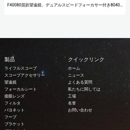
F40080屈折望遠鏡、デュアルスピードフォーカサー付き80400BS
製品
クイックリンク
ライフルスコープ
ホーム
スコープアクセサリー
ニュース
望遠鏡
よくある質問
フォーカルシート
私たちに関しては
接眼レンズ
工場
フィルタ
名誉
バヨネット
お問い合わせ
フープ
ブラケット