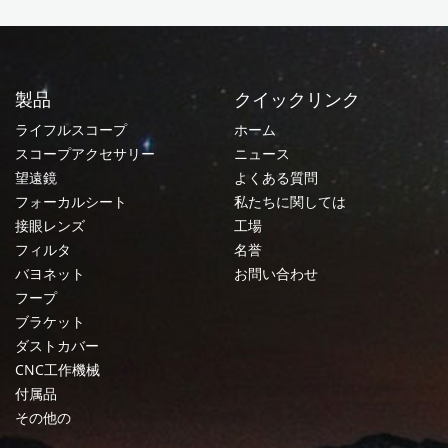
製品
クイックリンク
ライフルスコープ
ホーム
スコープアクセサリー
ニュース
望遠鏡
よくある質問
フォーカルシート
私たちに関しては
接眼レンズ
工場
フィルタ
名誉
バヨネット
お問い合わせ
フープ
ブラケット
ダストカバー
CNC工作機械
付属品
その他の